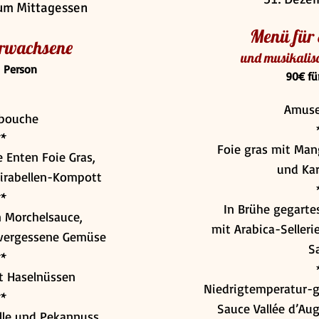
um Mittagessen
Menü für
Erwachsene
und musikalis
1 Person
90€ fü
Amuse
bouche
**
Foie gras mit Ma
 Enten Foie Gras,
und Kar
Mirabellen-Kompott
**
In Brühe gegartes
 Morchelsauce,
mit Arabica-Seller
vergessene Gemüse
S
**
it Haselnüssen
Niedrigtemperatur-g
**
Sauce Vallée d’Au
lle und Pekannuss,