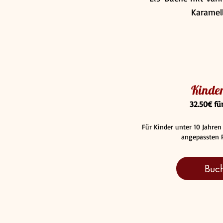
Karamell
Kinde
32.50
€ fü
Für Kinder unter 10 Jahren
angepassten 
Buc