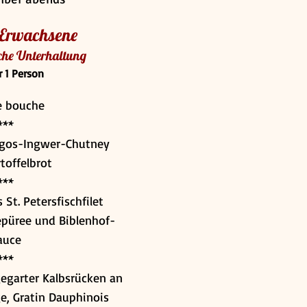
 Erwachsene
che Unterhaltung
r 1 Person
 bouche
***
ngos-Ingwer-Chutney
toffelbrot
***
 St. Petersfischfilet
iepüree und Biblenhof-
auce
***
egarter Kalbsrücken an
ge, Gratin Dauphinois