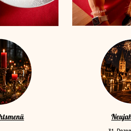
htsmenü
Neuja
31. Deze