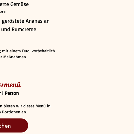
erte Gemüse
***
 geröstete Ananas an
t und Rumcreme
g mit einem Duo, vorbehaltlich
ler Maßnahmen
ermenü
r 1 Person
en bieten wir dieses Menü in
 Portionen an.
chen