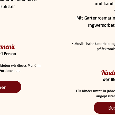
und kandi
splitter
Mit Gartenrosmarin
Ingwersorbe
* Musikalische Unterhaltun
rmenü
präfektora
r 1 Person
 bieten wir dieses Menü in
Portionen an.
Kind
45€ fü
hen
Für Kinder unter 10 Jahr
angepassten
Bu