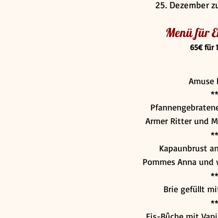
25. Dezember z
Menü für 
65€ für 
Amuse 
*
Pfannengebratene
Armer Ritter und 
*
Kapaunbrust an
Pommes Anna und 
*
Brie gefüllt m
*
Eis-Bûche mit Vani