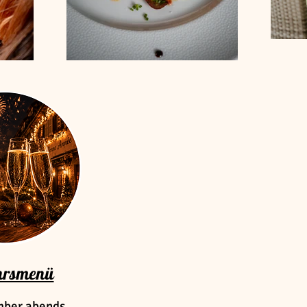
hrsmenü
mber abends